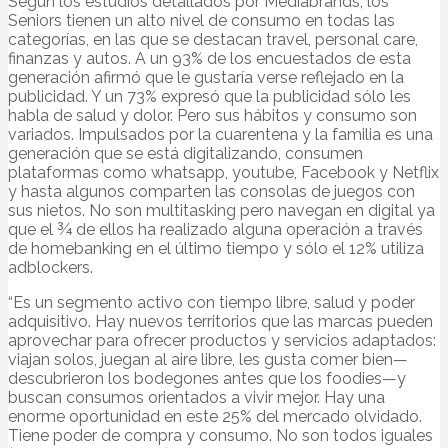
Según los estudios detallados por Mediabrands, los
Seniors tienen un alto nivel de consumo en todas las
categorías, en las que se destacan travel, personal care,
finanzas y autos. A un 93% de los encuestados de esta
generación afirmó que le gustaría verse reflejado en la
publicidad. Y un 73% expresó que la publicidad sólo les
habla de salud y dolor. Pero sus hábitos y consumo son
variados. Impulsados por la cuarentena y la familia es una
generación que se está digitalizando, consumen
plataformas como whatsapp, youtube, Facebook y Netflix
y hasta algunos comparten las consolas de juegos con
sus nietos. No son multitasking pero navegan en digital ya
que el ¾ de ellos ha realizado alguna operación a través
de homebanking en el último tiempo y sólo el 12% utiliza
adblockers.
“Es un segmento activo con tiempo libre, salud y poder
adquisitivo. Hay nuevos territorios que las marcas pueden
aprovechar para ofrecer productos y servicios adaptados:
viajan solos, juegan al aire libre, les gusta comer bien—
descubrieron los bodegones antes que los foodies—y
buscan consumos orientados a vivir mejor. Hay una
enorme oportunidad en este 25% del mercado olvidado.
Tiene poder de compra y consumo. No son todos iguales